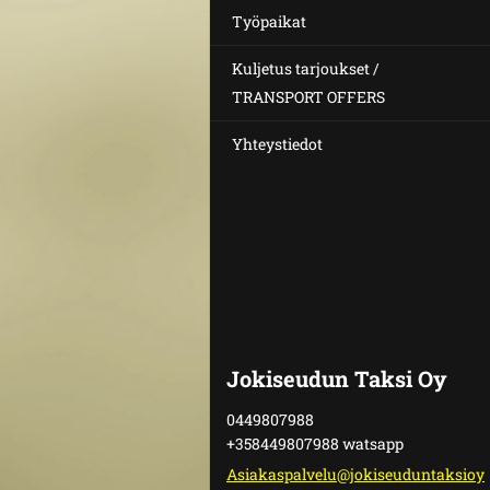
Työpaikat
Kuljetus tarjoukset /
TRANSPORT OFFERS
Yhteystiedot
Jokiseudun Taksi Oy
0449807988
+358449807988 watsapp
Asiakasp
alvelu@j
okiseudu
ntaksioy