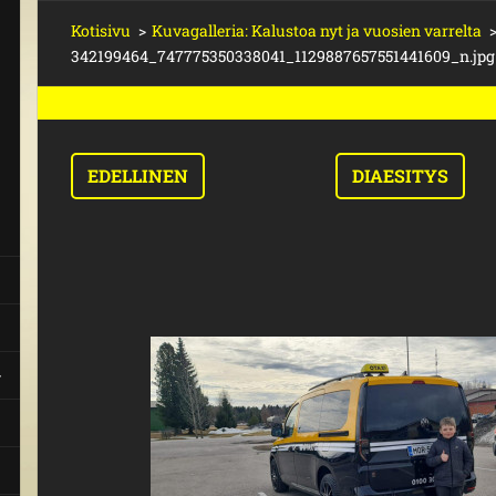
Kotisivu
>
Kuvagalleria: Kalustoa nyt ja vuosien varrelta
342199464_747775350338041_1129887657551441609_n.jpg
EDELLINEN
DIAESITYS