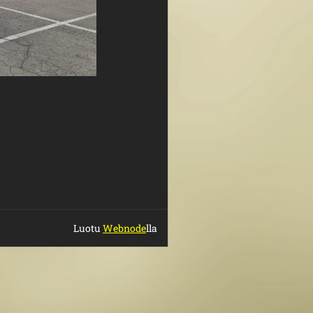
Luotu
Webnode
lla