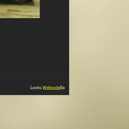
Luotu
Webnode
lla