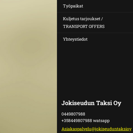
Työpaikat
Kuljetus tarjoukset /
TRANSPORT OFFERS
Yhteystiedot
Jokiseudun Taksi Oy
0449807988
+358449807988 watsapp
Asiakasp
alvelu@j
okiseudu
ntaksioy