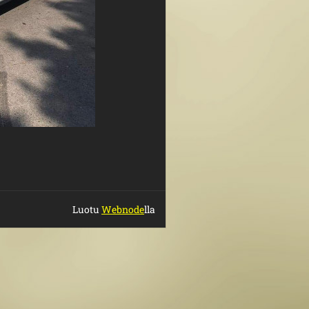
Luotu
Webnode
lla