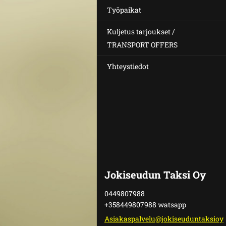
Työpaikat
Kuljetus tarjoukset /
TRANSPORT OFFERS
Yhteystiedot
Jokiseudun Taksi Oy
0449807988
+358449807988 watsapp
Asiakasp
alvelu@j
okiseudu
ntaksioy