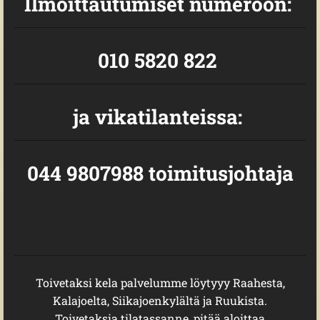
Ilmoittautumiset numeroon:
010 5820 822
ja vikatilanteissa:
044 9807988 toimitusjohtaja
Toivetaksi kela palvelumme löytyyy Raahesta,
Kalajoelta, Siikajoenkylältä ja Ruukista.
Toivetaksia tilatassanne, pitää aloittaa