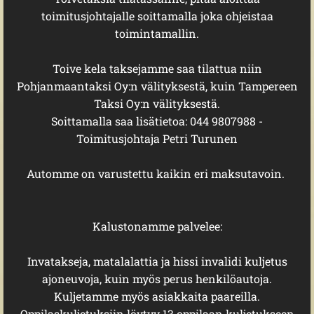
toimitusjohtajalle soittamalla joka ohjeistaa
toimintamallin.
Toive kela taksejamme saa tilattua niin
Pohjanmaantaksi Oy:n välityksestä, kuin Tampereen
Taksi Oy:n välityksestä.
Soittamalla saa lisätietoa: 044 9807988 -
Toimitusjohtaja Petri Turunen
Automme on varustettu kaikin eri maksutavoin.
Kalustonamme palvelee:
Invatakseja, matalalattia ja hissi invalidi kuljetus
ajoneuvoja, kuin myös perus henkilöautoja.
Kuljetamme myös asiakkaita paareilla.
Oppilaskuljetuksiin löytyy 13 oppilaan kuljetukseen