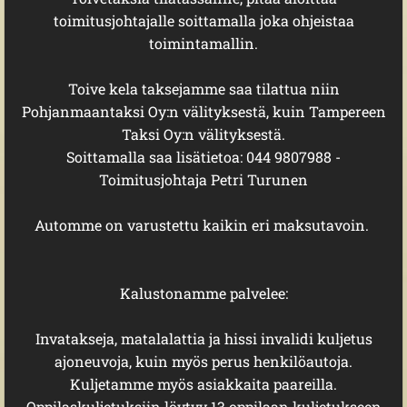
toimitusjohtajalle soittamalla joka ohjeistaa
toimintamallin.
Toive kela taksejamme saa tilattua niin
Pohjanmaantaksi Oy:n välityksestä, kuin Tampereen
Taksi Oy:n välityksestä.
Soittamalla saa lisätietoa: 044 9807988 -
Toimitusjohtaja Petri Turunen
Automme on varustettu kaikin eri maksutavoin.
Kalustonamme palvelee:
Invatakseja, matalalattia ja hissi invalidi kuljetus
ajoneuvoja, kuin myös perus henkilöautoja.
Kuljetamme myös asiakkaita paareilla.
Oppilaskuljetuksiin löytyy 13 oppilaan kuljetukseen