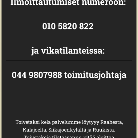
Ilmoittautumiset numeroon:
010 5820 822
ja vikatilanteissa:
044 9807988 toimitusjohtaja
Toivetaksi kela palvelumme löytyyy Raahesta,
Kalajoelta, Siikajoenkylältä ja Ruukista.
Toivetaksia tilatassanne, pitää aloittaa