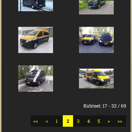
Kohteet: 17 - 32 / 69
<<
<
1
2
3
4
5
>
>>